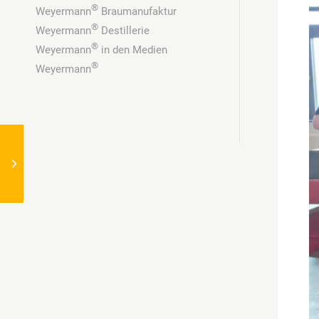
®
Weyermann
Braumanufaktur
®
Weyermann
Destillerie
®
Weyermann
in den Medien
®
Weyermann
®
Weyermann
on Tour
virtuell: VLB African
Brewing Seminar (ABS)