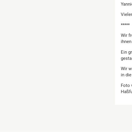
Yanni
Viele
*****
Wir f
ihnen
Ein g
gesta
Wir w
in di
Foto 
Haßfu