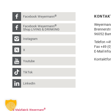
®
KONTAK
Facebook Weyermann
Weyerman
®
Facebook Weyermann
Brennerstr
Shop LIVING & DRINKING
96052 Ba
Instagram
Telefon
+49
Fax +49 (0
X
E-Mail
inf
Kontaktfo
Youtube
TikTok
LinkedIn
®
© Malzfabrik Weyermann