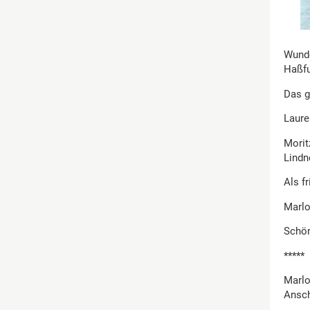
Wunde
Haßfu
Das 
Laure
Morit
Lindn
Als f
Marlo
Schön
*****
Marlo
Ansch