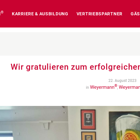
®
N
KARRIERE & AUSBILDUNG
VERTRIEBSPARTNER
GÄS
Wir gratulieren zum erfolgreich
22. August 2023
®
Weyermann
Weyerma
in
,