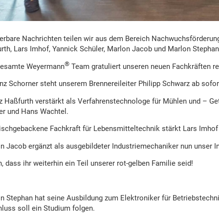
rbare Nachrichten teilen wir aus dem Bereich Nachwuchsförderung
rth, Lars Imhof, Yannick Schüler, Marlon Jacob und Marlon Stephan
®
gesamte Weyermann
Team gratuliert unseren neuen Fachkräften rec
nz Schorner steht unserem Brennereileiter Philipp Schwarz ab sofort a
z Haßfurth verstärkt als Verfahrenstechnologe für Mühlen und – G
er und Hans Wachtel.
rischgebackene Fachkraft für Lebensmitteltechnik stärkt Lars Imho
n Jacob ergänzt als ausgebildeter Industriemechaniker nun unser I
, dass ihr weiterhin ein Teil unserer rot-gelben Familie seid!
n Stephan hat seine Ausbildung zum Elektroniker für Betriebstechni
luss soll ein Studium folgen.