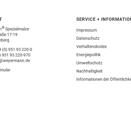
T
SERVICE + INFORMATIO
®
n
Spezialmalze
Impressum
aße 17-19
Datenschutz
mberg
Verhaltenskodex
 (0) 951 93 220-0
Energiepolitik
) 951 93 220-970
o@weyermann.de
Umweltschutz
rmular
Nachhaltigkeit
Informationen der Öffentlichke