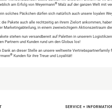
®
blich am Erfolg von Weyermann
Malz auf der ganzen Welt mit ver
ein solches Päckchen dürfen sich natürlich auch unsere loyalen W
 die Pakete auch alle rechtzeitig an ihrem Zielort ankommen, habe
er Marketingabteilung, in einem zweiwöchigem Aktionszeitraum d
akete stehen nun versandbereit auf Paletten in unserem Logistikzen
en Partnern und Kunden rund um den Globus los!
n Dank an dieser Stelle an unsere weltweite Vertriebspartnerfamil
®
rmann
Kunden für ihre Treue und Loyalität!
T
SERVICE + INFORMATIO