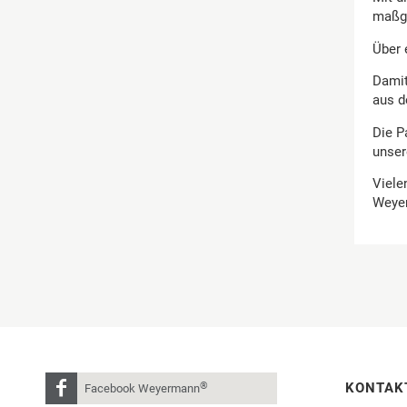
maßge
Über 
Damit
aus d
Die P
unser
Viele
Weye
®
KONTAK
Facebook Weyermann