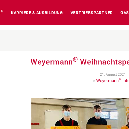
®
N
KARRIERE & AUSBILDUNG
VERTRIEBSPARTNER
GÄS
®
Weyermann
Weihnachtspa
21. August 2021
®
Weyermann
Int
in