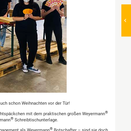
auch schon Weihnachten vor der Tür!
®
nachtspäckchen mit dem praktischen großen Weyermann
®
ermann
Schreibtischunterlage.
®
 Engagement als Weyermann
Botschafter – sind sie doch