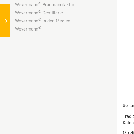
®
Weyermann
Braumanufaktur
®
Weyermann
Destillerie
Clingen erstrahlt in Rot
®
Weyermann
in den Medien
und Gelb!
®
Weyermann
So la
Tradi
Kalen
Mit d