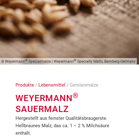
®
®
© Weyermann
Spezialmalze | Weyermann
Specialty Malts, Bamberg-Germany
Produkte
/
Lebensmittel
/ Gerstenmalze
®
WEYERMANN
SAUERMALZ
Hergestellt aus feinster Qualitätsbraugerste.
Hellbraunes Malz, das ca. 1 – 2 % Milchsäure
enthält.