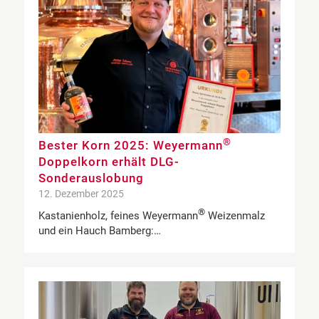
®
Bester Korn 2025: Weyermann
Doppelkorn erhält DLG-
Sonderauslobung
12. Dezember 2025
®
Kastanienholz, feines Weyermann
Weizenmalz
und ein Hauch Bamberg:…