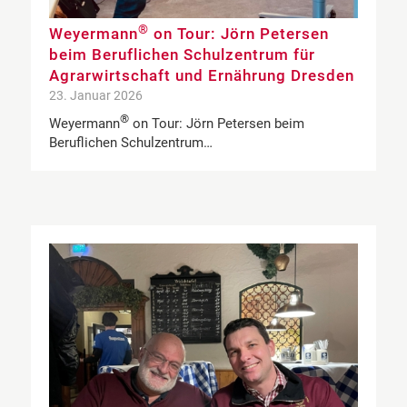
®
Weyermann
on Tour: Jörn Petersen
beim Beruflichen Schulzentrum für
Agrarwirtschaft und Ernährung Dresden
23. Januar 2026
®
Weyermann
on Tour: Jörn Petersen beim
Beruflichen Schulzentrum…