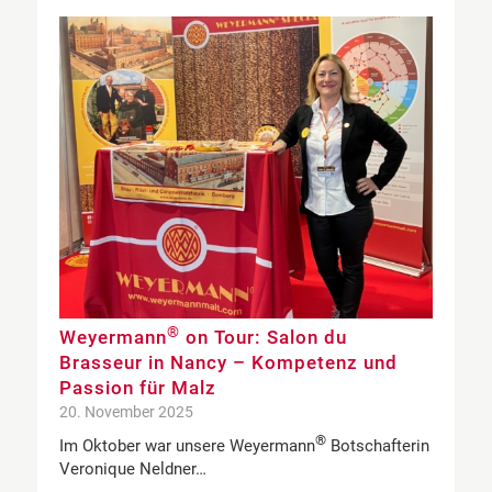
®
Weyermann
on Tour: Salon du
Brasseur in Nancy – Kompetenz und
Passion für Malz
20. November 2025
®
Im Oktober war unsere Weyermann
Botschafterin
Veronique Neldner…