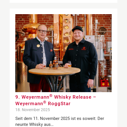
®
9. Weyermann
Whisky Release –
®
Weyermann
RoggStar
18. November 2025
Seit dem 11. November 2025 ist es soweit: Der
neunte Whisky aus…