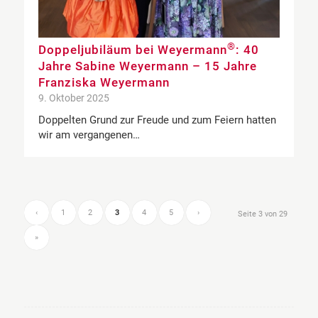
®
Doppeljubiläum bei Weyermann
: 40
Jahre Sabine Weyermann – 15 Jahre
Franziska Weyermann
9. Oktober 2025
Doppelten Grund zur Freude und zum Feiern hatten
wir am vergangenen…
‹
1
2
3
4
5
›
Seite 3 von 29
»