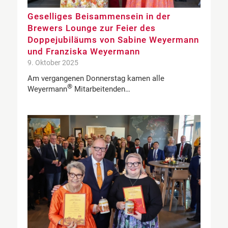
Geselliges Beisammensein in der
Brewers Lounge zur Feier des
Doppejubiläums von Sabine Weyermann
und Franziska Weyermann
9. Oktober 2025
Am vergangenen Donnerstag kamen alle
®
Weyermann
Mitarbeitenden…