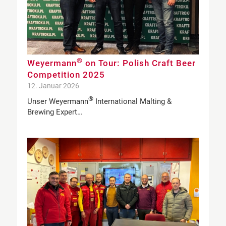
®
Weyermann
on Tour: Polish Craft Beer
Competition 2025
12. Januar 2026
®
Unser Weyermann
International Malting &
Brewing Expert…