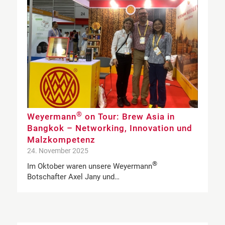
®
Weyermann
on Tour: Brew Asia in
Bangkok – Networking, Innovation und
Malzkompetenz
24. November 2025
®
Im Oktober waren unsere Weyermann
Botschafter Axel Jany und…